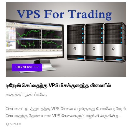
OUR SERVICES
டிரேடிங் செய்வதற்கு VPS மிகக்குறைந்த விலையில்
வணக்கம் நண்பர்களே,
வெப்சைட் நடத்துவதற்கு VPS சேவை வழங்குவது போலவே டிரேடிங்
செய்வதற்கு தேவையான VPS சேவைகளும் வழங்கி வருகின்ற…
6:09 AM