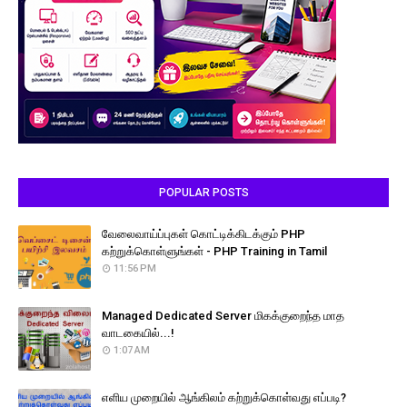
POPULAR POSTS
வேலைவாய்ப்புகள் கொட்டிக்கிடக்கும் PHP
கற்றுக்கொள்ளுங்கள் - PHP Training in Tamil
11:56 PM
Managed Dedicated Server மிகக்குறைந்த மாத
வாடகையில்...!
1:07 AM
எளிய முறையில் ஆங்கிலம் கற்றுக்கொள்வது எப்படி?