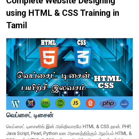
Complete Website Designing
using HTML & CSS Training in
Tamil
வெப்சைட் டிசைன்
வெப்சைட் டிசைனிங் இன் அஸ்திவாரமே HTML & CSS தான். PHP,
Java Script, Pearl, Python என அனைத்திற்கும் ஆரம்பம் HTML &