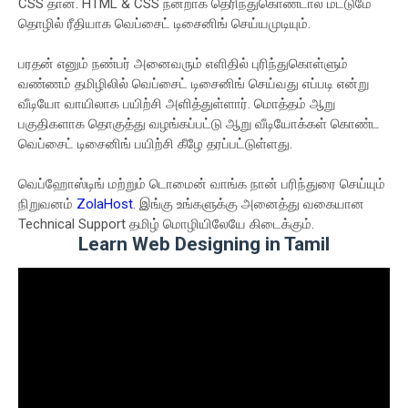
CSS தான். HTML & CSS நன்றாக தெரிந்துகொண்டால் மட்டுமே
தொழில் ரீதியாக வெப்சைட் டிசைனிங் செய்யமுடியும்.
பரதன் எனும் நண்பர் அனைவரும் எளிதில் புரிந்துகொள்ளும்
வண்ணம் தமிழிலில் வெப்சைட் டிசைனிங் செய்வது எப்படி என்று
வீடியோ வாயிலாக பயிற்சி அளித்துள்ளார். மொத்தம் ஆறு
பகுதிகளாக தொகுத்து வழங்கப்பட்டு ஆறு வீடியோக்கள் கொண்ட
வெப்சைட் டிசைனிங் பயிற்சி கீழே தரப்பட்டுள்ளது.
வெப்ஹோஸ்டிங் மற்றும் டொமைன் வாங்க நான் பரிந்துரை செய்யும்
நிறுவனம்
ZolaHost
. இங்கு உங்களுக்கு அனைத்து வகையான
Technical Support தமிழ் மொழியிலேயே கிடைக்கும்.
Learn Web Designing in Tamil