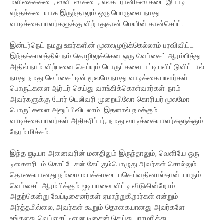
மளிகைக்கடை, ஸ்வீட்ஸ் கடை, எலக்ட்ரானிக்ஸ் கடை இப்படி
எந்தக்கடையாக இருந்தாலும் ஒரு பொருளை நமது
வாடிக்கையாளர்களுக்கு விற்பதுதான் மெயின் கான்செப்ட்.
இன்டர்நெட் நமது ஊர்களின் மூலைமுடுக்கெல்லாம் பரவிவிட்ட
இந்தக்காலத்தில் நம் தொழிலுக்கென ஒரு வெப்சைட் ஆரம்பித்து
அதில் நாம் விற்பனை செய்யும் பொருட்களை பட்டியளிட்டுவிட்டால்
நமது நமது வெப்சைட்டின் மூலமே நமது வாடிக்கையாளர்கள்
பொருட்களை ஆர்டர் செய்து வாங்கிக்கொள்வார்கள். நாம்
அவர்களுக்கு டோர் டெலிவரி முறையிலோ கொரியர் மூலமோ
பொருட்களை அனுப்பிவிடலாம். இதனால் நமக்கும்
வாடிக்கையாளர்கள் அதிகரிப்பர், நமது வாடிக்கையாளர்களுக்கும்
நேரம் மிச்சம்.
இந்த ஐடியா அனைவரின் மனதிலும் இருந்தாலும், வெளியே ஒரு
டிசைனரிடம் கொட்டேசன் கேட்கும்பொழுது அவர்கள் சொல்லும்
தொகையானது நம்மை மயக்கமடையசெய்வதினால்தான் யாரும்
வெப்சைட் ஆரம்பிக்கும் ஐடியாவை விட்டி விடுகின்றோம்.
அதற்கென்று வேப்டிசைனர்கள் ஏமாற்றுகிறார்கள் என்றும்
அர்த்தமில்லை, அவர்கள் கூறும் தொகையானது அவர்களே
உங்களது வெப்சைட்டினை டிசைன் செய்து பராமரித்து