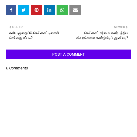
OLDER
NEWER
எளிய முறையில் வெப்சைட் டிசைன்
வெப்சைட் உரிமையாளர் பற்றிய
செய்வது எப்படி?
விவரங்களை கண்டுபிடிப்பது எப்படி?
POST A COMMENT
0 Comments