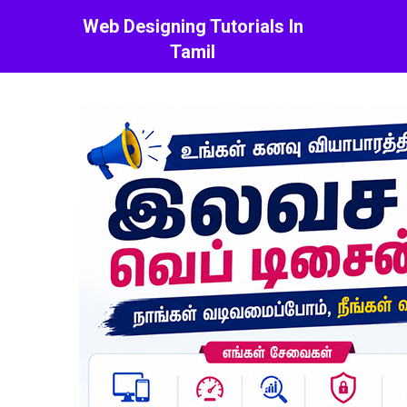
Web Designing Tutorials In
Tamil