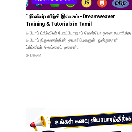
ட்ரீம்வீவர் பயிற்சி இலவசம் - Dreamweaver
Training & Tutorials in Tamil
அடோப் ட்ரீம்வீவர் போட்டோஷாப் மென்பொருளை தயாரித்த
அடோப் நிறுவனத்தின் தயாரிப்புகளுள் ஒன்றுதான்
ட்ரீம்வீவர். வெப்சைட் டிசைன்…
1:56 AM