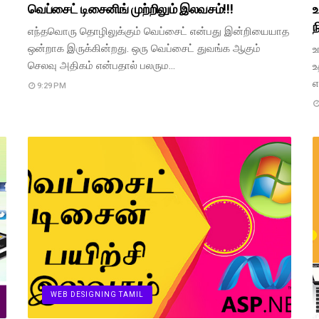
வெப்சைட் டிசைனிங் முற்றிலும் இலவசம்!!!
உ
ந
எந்தவொரு தொழிலுக்கும் வெப்சைட் என்பது இன்றியையாத
ஒன்றாக இருக்கின்றது. ஒரு வெப்சைட் துவங்க ஆகும்
உ
செலவு அதிகம் என்பதால் பலரும…
உ
எ
9:29 PM
WEB DESIGNING TAMIL