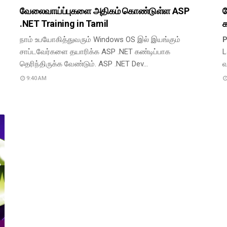
வேலைவாய்ப்புகளை அதிகம் கொண்டுள்ள ASP
வ
.NET Training in Tamil
க
நாம் உபயோகித்துவரும் Windows OS இல் இயங்கும்
சாப்டவேர்களை தயாரிக்க ASP .NET கண்டிப்பாக
L
தெரிந்திருக்க வேண்டும். ASP .NET Dev…
வ
9:40 AM