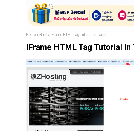
Home
Html
IFrame HTML Tag Tutorial In Tamil
IFrame HTML Tag Tutorial In 