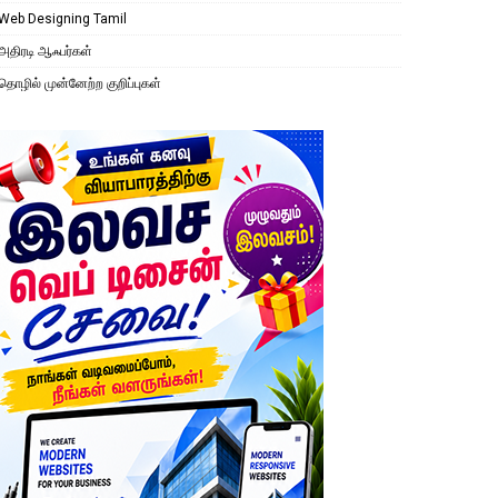
Web Designing Tamil
அதிரடி ஆஃபர்கள்
தொழில் முன்னேற்ற குறிப்புகள்