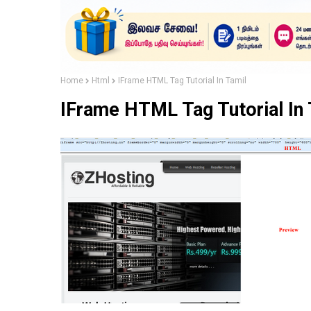
Home
Html
IFrame HTML Tag Tutorial In Tamil
IFrame HTML Tag Tutorial In 