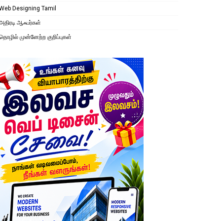
Web Designing Tamil
அதிரடி ஆஃபர்கள்
தொழில் முன்னேற்ற குறிப்புகள்