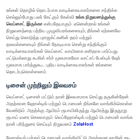
உங்கள் தொழில் தொடர்பாக வாடிக்கையாளர்களை சந்திக்க
செல்லும்போது பலர் கேட்கும் கேள்வி
உங்க நிறுவனத்துக்கு
வெப்சைட் இருக்கா
என்பதேயாகும். ஏனென்றால் உங்கள்
நிறுவனத்தை பற்றிய முழுவிபரங்களையும், நீங்கள் ஏற்கனவே
செய்து கொடுத்த புராஜக்ட்களின் தரம் மற்றும்
தகவல்களையும் நீங்கள் நேரடியாக சென்று சந்திக்கும்
வாடிக்கையாளர்கள் வெப்சைட் வாயிலாக எளிதாக பார்ப்பது
மட்டுமல்லாது கூகிள் சர்ச் மூலமாகவோ வாட்சப் பேஸ்புக் ஷேர்
மூலமாக பார்த்துகூட புதிய வாடிக்கையாளர்கள் உங்களை
தொடர்புகொள்ளலாம்.
டிசைன் முற்றிலும் இலவசம்
வெப்சைட் டிசைன் மட்டும் நான் இலவசமாக செய்து தருகின்றேன்.
அதற்கான ஹோஸ்டிங் மற்றும் டொமைன் நீங்களே வாங்கிக்கொள்ள
வேண்டும். அதற்க்கு ஆயிரம் ரூபாயிலிருந்து ஆயிரத்து இருநூறு
ரூபாய் வரை செலவாகும். வெப்ஹோஸ்டிங் மற்றும் டொமைன் வாங்க
நான் பரிந்துரை செய்யும் நிறுவனம்
ZolaHost
.
ஹோஸ்டிங் மற்றும் டொமைன் வாங்கிவிட்டு அதற்கான லாகின் ஐடி,