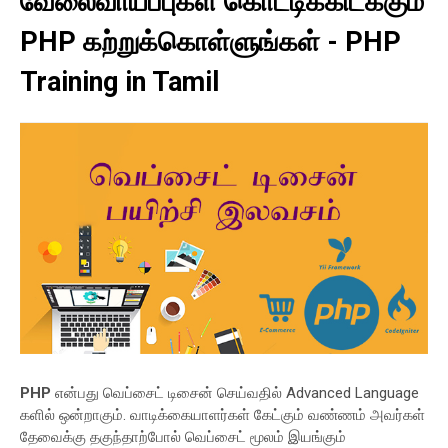
வேலைவாய்ப்புகள் கொட்டிக்கிடக்கும்
PHP கற்றுக்கொள்ளுங்கள் - PHP
Training in Tamil
PHP
என்பது வெப்சைட் டிசைன் செய்வதில் Advanced Language
களில் ஒன்றாகும். வாடிக்கையாளர்கள் கேட்கும் வண்ணம் அவர்கள்
தேவைக்கு தகுந்தாற்போல் வெப்சைட் மூலம் இயங்கும்