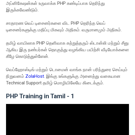
அப்ளிகேஷன்கள் உருவாக்க PHP கண்டிப்பாக தெரிந்து
இருக்கவேண்டும்.
சாதாரண வெப் டிசைனர்களை விட PHP தெரிந்த வெப்
டிசைனர்களுக்கு மதிப்பு மிகவும் அதிகம். வருமானமும் அதிகம்.
தமிழ் வாயிலாக PHP தெளிவாக கற்றுத்தரும் ஸ்டான்லி மற்றும் சீனு
ஆகிய இரு நண்பர்கள் தொகுத்து வழங்கிய பயிற்சி வீடியோக்களை
கீழே கொடுத்துள்ளேன்.
வெப்ஹோஸ்டிங் மற்றும் டொமைன் வாங்க நான் பரிந்துரை செய்யும்
நிறுவனம்
ZolaHost
. இங்கு உங்களுக்கு அனைத்து வகையான
Technical Support தமிழ் மொழியிலேயே கிடைக்கும்.
PHP Training in Tamil - 1