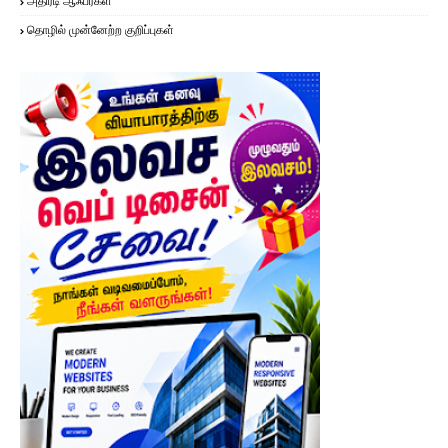
அதிரடி ஆஃபர்கள்
தொழில் முன்னேற்ற குறிப்புகள்