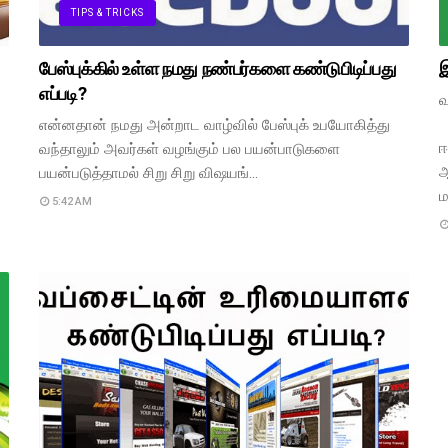
TIPS & TRICKS
பேஸ்புக்கில் உள்ள நமது நண்பர்களை கண்டுபிடிப்பது
இ
எப்படி?
வ
என்னதான் நமது அன்றாட வாழ்வில் பேஸ்புக் உபயோகித்து
ஈ
வந்தாலும் அவர்கள் வழங்கும் பல பயன்பாடுகளை
ஆ
பயன்படுத்தாமல் சிறு சிறு விஷயங்…
ம
5:42 AM