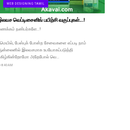
WEB DESIGNING TAMIL
லவச வெப்டிசைனிங் பயிற்சி வகுப்புகள்...!
ணக்கம் நண்பர்களே...!
மெயில், பேஸ்புக் போன்ற சேவைகளை எப்படி நாம்
ன்லைனில் இலவசமாக உபயோகப்படுத்தி
கிழ்கின்றோமோ அதேபோல் வெ…
8:40 AM