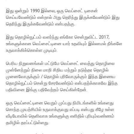
இது ஒன்றும் 1990 இல்லை, ஒரு வெப்சைட் டிசைன்
செய்யவேண்டும் என்றால் அது தெரிந்து இருக்கவேண்டும் இது
தெரிந்து இருக்கவேண்டும் என்பதற்கு.
இது தொழில்நுட்பம் வளர்ந்து எங்கோ சென்றுவிட்ட 2017,
உங்களுக்கான வெப்சைட்டினை யார் உதவியும் இல்லாமல் நீங்களே
உருவாக்கிக்கொள்ள முடியும்.
பெரிய நிறுவனங்கள் மட்டுமே வெப்சைட் வைத்து தொழிலை
முன்னேற்றும் நிலை மாறி சிறிய மற்றும் நடுத்தர தொழில்
முனைவோருக்கும் / தொழில் புரிவோருக்கும் இந்த இணைய
தொழில்நுட்பம் சென்று சேரவேண்டும் என்பதற்க்காகவே இந்த
பதிவினை இங்கு பதிவேற்றம் செய்கின்றேன்.
ஒரு வெப்சைட்டினை வெறும் முப்பது நிமிடங்களில் உங்களது
சொந்த முயற்சியில் உருவாக்குவது எப்படி என்பது கீழே உள்ள
வீடியோவில் தெளிவாக உங்களுக்கு எளிதில் புரியும்வண்ணம்
தமிழில் தரப்பட்டுள்ளது.