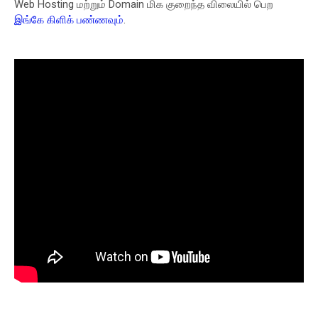
Web Hosting மற்றும் Domain மிக குறைந்த விலையில் பெற
இங்கே கிளிக் பண்ணவும்
.