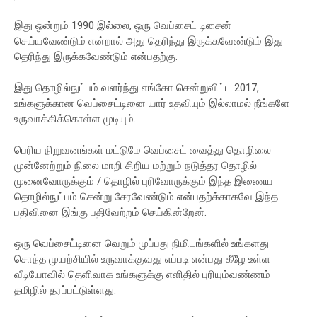
இது ஒன்றும் 1990 இல்லை, ஒரு வெப்சைட் டிசைன்
செய்யவேண்டும் என்றால் அது தெரிந்து இருக்கவேண்டும் இது
தெரிந்து இருக்கவேண்டும் என்பதற்கு.
இது தொழில்நுட்பம் வளர்ந்து எங்கோ சென்றுவிட்ட 2017,
உங்களுக்கான வெப்சைட்டினை யார் உதவியும் இல்லாமல் நீங்களே
உருவாக்கிக்கொள்ள முடியும்.
பெரிய நிறுவனங்கள் மட்டுமே வெப்சைட் வைத்து தொழிலை
முன்னேற்றும் நிலை மாறி சிறிய மற்றும் நடுத்தர தொழில்
முனைவோருக்கும் / தொழில் புரிவோருக்கும் இந்த இணைய
தொழில்நுட்பம் சென்று சேரவேண்டும் என்பதற்க்காகவே இந்த
பதிவினை இங்கு பதிவேற்றம் செய்கின்றேன்.
ஒரு வெப்சைட்டினை வெறும் முப்பது நிமிடங்களில் உங்களது
சொந்த முயற்சியில் உருவாக்குவது எப்படி என்பது கீழே உள்ள
வீடியோவில் தெளிவாக உங்களுக்கு எளிதில் புரியும்வண்ணம்
தமிழில் தரப்பட்டுள்ளது.