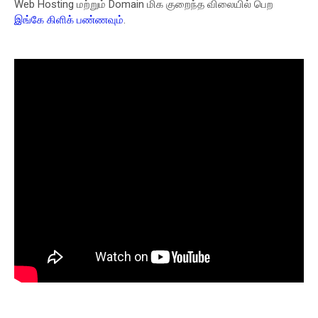
Web Hosting மற்றும் Domain மிக குறைந்த விலையில் பெற
இங்கே கிளிக் பண்ணவும்
.