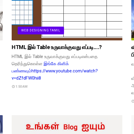
WEB DESIGNING TAMIL
HTML இல் Table உருவாக்குவது எப்படி....?
வ
ப
HTML இல் Table உருவாக்குவது எப்படிஎன்பதை
தெரிந்துகொள்ள
இங்கே கிளிக்
வ
பண்ணவும்
https://www.youtube.com/watch?
v=dZfdFW0hii8
வ
ஆ
1:50 AM
வ