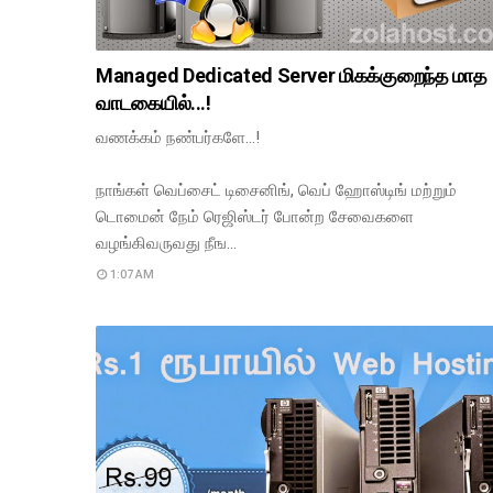
Managed Dedicated Server மிகக்குறைந்த மாத
வாடகையில்...!
வணக்கம் நண்பர்களே...!
நாங்கள் வெப்சைட் டிசைனிங், வெப் ஹோஸ்டிங் மற்றும்
டொமைன் நேம் ரெஜிஸ்டர் போன்ற சேவைகளை
வழங்கிவருவது நீங…
1:07 AM