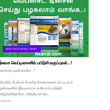
WEB DESIGNING TAMIL
லவச வெப்டிசைனிங் பயிற்சி வகுப்புகள்...!
ணக்கம் நண்பர்களே...!
மெயில், பேஸ்புக் போன்ற சேவைகளை எப்படி நாம்
ன்லைனில் இலவசமாக உபயோகப்படுத்தி
கிழ்கின்றோமோ அதேபோல் வெ…
8:40 AM