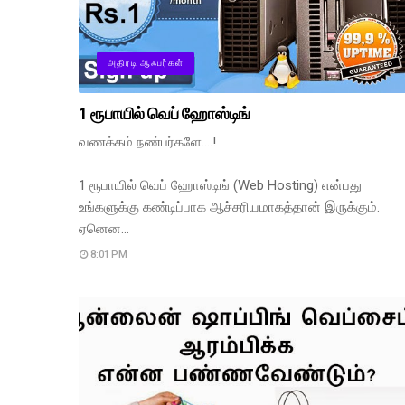
அதிரடி ஆஃபர்கள்
1 ரூபாயில் வெப் ஹோஸ்டிங்
வணக்கம் நண்பர்களே....!
1 ரூபாயில் வெப் ஹோஸ்டிங் (Web Hosting) என்பது
உங்களுக்கு கண்டிப்பாக ஆச்சரியமாகத்தான் இருக்கும்.
ஏனென…
8:01 PM