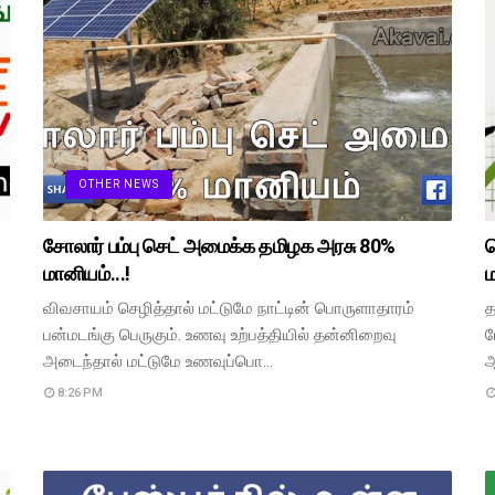
OTHER NEWS
சோலார் பம்பு செட் அமைக்க தமிழக அரசு 80%
த
மானியம்...!
ம
விவசாயம் செழித்தால் மட்டுமே நாட்டின் பொருளாதாரம்
த
பன்மடங்கு பெருகும். உணவு உற்பத்தியில் தன்னிறைவு
ப
அடைந்தால் மட்டுமே உணவுப்பொ…
ஆ
8:26 PM