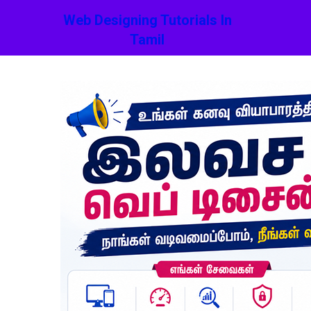
Web Designing Tutorials In
Tamil