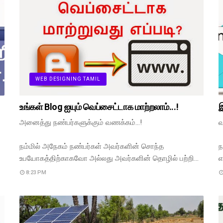
WEB DESIGNING TAMIL
உங்கள் Blog ஐயும் வெப்சைட்டாக மாற்றலாம்...!
இ
அனைத்து நண்பர்களுக்கும் வணக்கம்...!
வ
நம்மில் அநேகம் நண்பர்கள் அவர்களின் சொந்த
ந
உபயோகத்திற்காகவோ அல்லது அவர்களின் தொழில் பற்றி…
எ
8:23 PM