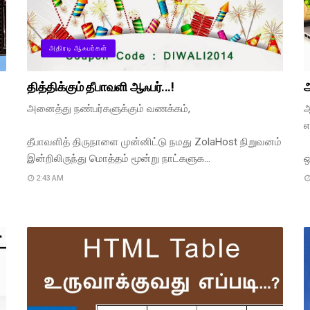
அதிரடி ஆஃபர்கள்
தித்திக்கும் தீபாவளி ஆஃபர்...!
ஆ
அனைத்து நண்பர்களுக்கும் வணக்கம்,
ஆ
எ
தீபாவளித் திருநாளை முன்னிட்டு நமது ZolaHost நிறுவனம்
இன்றிலிருந்து மொத்தம் மூன்று நாட்களுக…
ஒ
2:43 AM