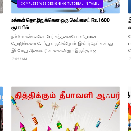
COMPLETE WEB DESIGNING TUTORIAL IN TAMIL
உங்கள் தொழிலுக்கென ஒரு வெப்சைட் Rs.1600
ரூபாயில்
வ
நம்மில் எவ்வளவோ பேர் எத்தனையோ விதமான
ப
தொழில்களை செய்து வருகின்றோம். இன்டர்நெட் என்பது
ப
இப்போது அனைவரின் கைகளிலும் இருக்கும் ஒ…
த
6:35 AM